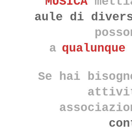
MUSICA
metti
aule di diver
poss
a
qualunque
Se hai bisogn
attivi
associazi
con