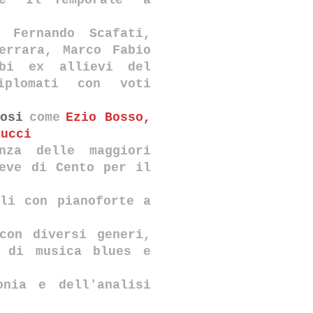
 e “Il
Temporale” a
, Fernando
Scafati,
errara, Marco Fabio
ambi ex
allievi del
iplomati con voti
iosi
come
Ezio Bosso,
iucci
nza delle maggiori
ieve di Cento
per il
ili con pianoforte a
con diversi generi,
i di musica
blues e
onia e dellʼanalisi