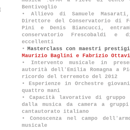
musica :CPMM a Pieve di Cento
Bentivoglio
E
• Allievo di Samuele Masarati
Direttore del Conservatorio di F
Pini e Denis Biancucci, entr
conservatorio Frescobaldi e d
eccellenti
•
Masterclass con maestri prestig
Maurizio Baglini e Fabrizio Ottav
• Intervento musicale in prese
autorità dellʼEmilia Romagna a P
ricordo del terremoto del 2012
• Esperienze in Orchestre giovan
quattro mani
• Capacità lavorative di gruppo 
dalla musica da camera a grupp
cantautorato italiano
• Conoscenza nel campo dellʼarm
musicale