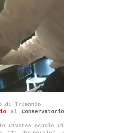
o di Triennio
io
al
Conservatorio
in diverse scuole di