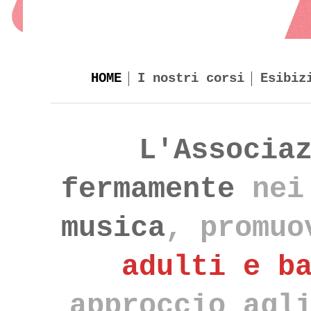
HOME
I nostri corsi
Esibiz
L'Associa
fermamente
nei
musica
, promuo
adulti e b
approccio agl