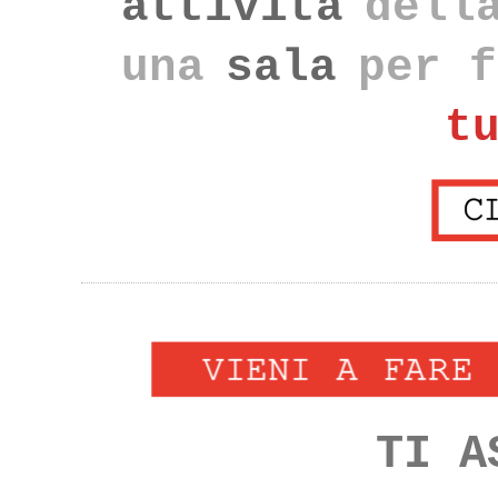
attività
dell
una
sala
per f
t
TI A