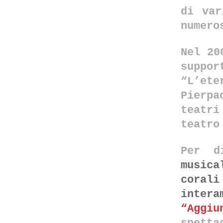
di var
numero
Nel 20
suppor
“L’et
Pierp
teatri
teatro
Per d
musica
coral
intera
“Aggi