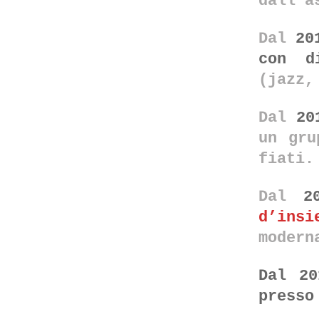
dall’a
Dal
20
con d
(jazz,
Dal
20
un gru
fiati.
Dal
2
d’insi
modern
Dal 20
presso