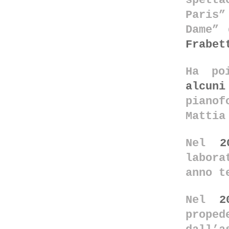
spetta
Paris
Dame” 
Frabet
Ha po
alcuni
piano
Mattia
Nel
2
labora
anno t
Nel
2
prop