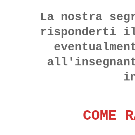
La nostra seg
risponderti i
eventualmen
all'insegnan
i
COME R