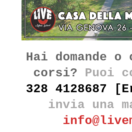
Hai domande o 
corsi?
Puoi c
328 4128687 [E
invia una m
info@live