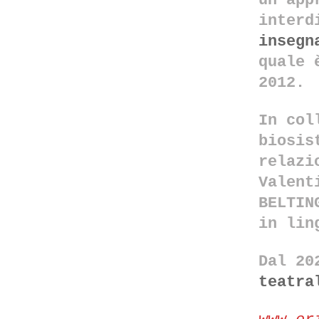
un app
interd
insegn
quale 
2012.
In col
biosis
relazi
Valent
BELTIN
in lin
Dal 20
teatra