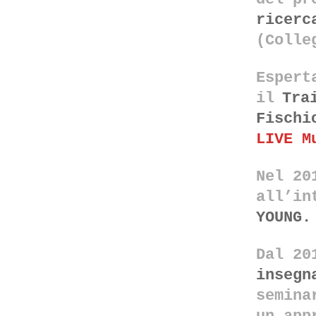
ricerc
(Colle
Espert
il
Tra
Fischi
LIVE M
Nel 20
all’in
YOUNG.
Dal 20
insegn
semina