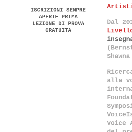
Artist
ISCRIZIONI SEMPRE
APERTE PRIMA
Dal 20
LEZIONE DI PROVA
Livell
GRATUITA
insegn
(Berns
Shawna
Ricerc
alla v
intern
Founda
Sympos
VoiceI
Voice 
del pr